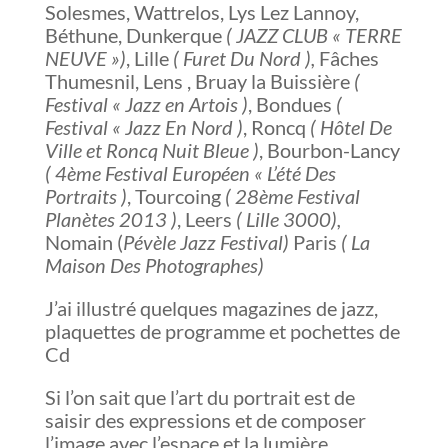
Solesmes, Wattrelos, Lys Lez Lannoy,
Béthune, Dunkerque
( JAZZ CLUB « TERRE
NEUVE »)
, Lille
( Furet Du Nord ),
Fâches
Thumesnil, Lens , Bruay la Buissière
(
Festival « Jazz en Artois )
, Bondues
(
Festival « Jazz En Nord )
, Roncq
( Hôtel De
Ville et Roncq Nuit Bleue )
, Bourbon-Lancy
( 4ème Festival Européen « L’été Des
Portraits )
, Tourcoing
( 28ème Festival
Planètes 2013 )
, Leers
( Lille 3000),
Nomain (
Pévèle Jazz Festival)
Paris
( La
Maison Des Photographes)
J’ai illustré quelques magazines de jazz,
plaquettes de programme et pochettes de
Cd
Si l’on sait que l’art du portrait est de
saisir des expressions et de composer
l’image avec l’espace et la lumière,